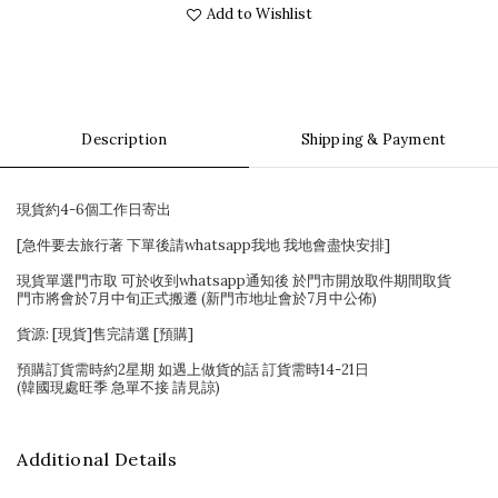
Add to Wishlist
Description
Shipping & Payment
現貨約4-6個工作日寄出
[急件要去旅行著 下單後請whatsapp我地 我地會盡快安排]
現貨單選門市取 可於收到whatsapp通知後 於門市開放取件期間取貨
門市將會於7月中旬正式搬遷 (新門市地址會於7月中公佈)
貨源: [現貨]售完請選 [預購]
預購訂貨需時約2星期 如遇上做貨的話 訂貨需時14-21日
(韓國現處旺季 急單不接 請見諒)
Additional Details