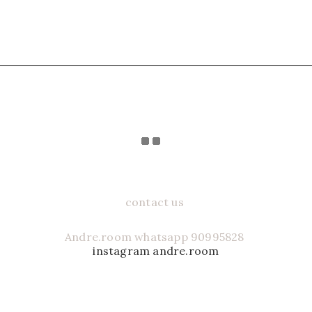
contact us
Andre.room whatsapp 90995828
instagram andre.room