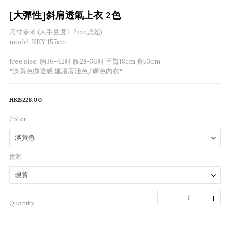
[大彈性]斜肩透氣上衣 2色
尺寸參考 (人手量度 1-2cm誤差) 
model  KKY 157cm
free size  胸36-42吋 腰28-36吋 手臂18cm 長53cm
*淡黃色微透感 建議著淺色/膚色內衣*
HK$228.00
Color
貨源
Quantity