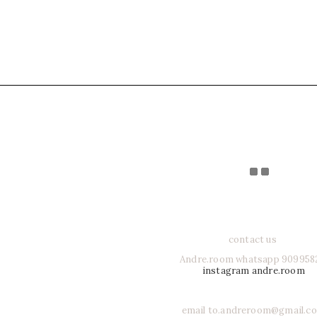
contact us
Andre.room whatsapp 909958
instagram andre.room
email to.andreroom@gmail.c