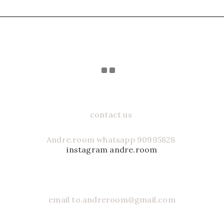
contact us
Andre.room whatsapp 90995828
instagram andre.room
email to.andreroom@gmail.com