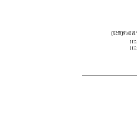
[限量]刺繡長
HK
HK