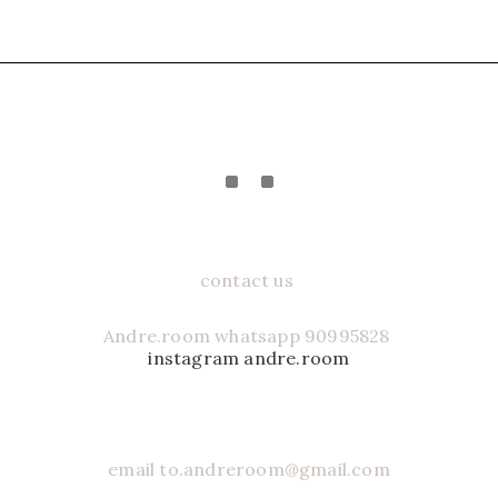
contact us
Andre.room whatsapp 90995828
instagram andre.room
email to.andreroom@gmail.com