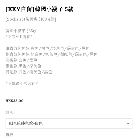
[KKY自留]韓國小襪子 5款
[Socks set裝優惠 $100 4對]
韓國小襪子 $35@1 
*不設VIP折扣*
細直紋純色款 白色/裸色/淺灰色/深灰色/黑色
粗直紋純色款 奶白色/奶茶色/莓紅色/深灰色/黑色
卷邊款 白色/黑色
素色款 黑色/深灰色
薄透款 白色/淺灰色/黑色
*下單後不設改色*
HK$35.00
顏色
貨源