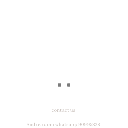
contact us
Andre.room whatsapp 90995828