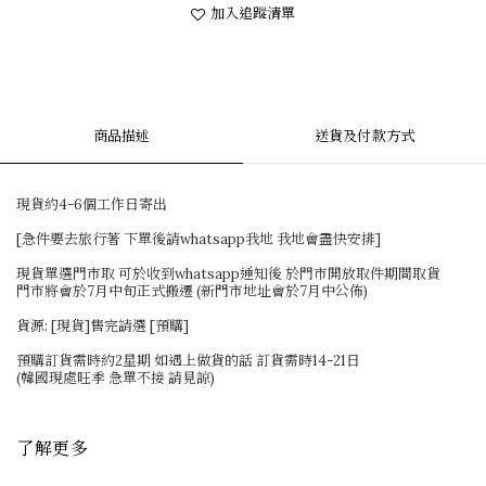
加入追蹤清單
商品描述
送貨及付款方式
現貨約4-6個工作日寄出
[急件要去旅行著 下單後請whatsapp我地 我地會盡快安排]
現貨單選門市取 可於收到whatsapp通知後 於門市開放取件期間取貨
門市將會於7月中旬正式搬遷 (新門市地址會於7月中公佈)
貨源: [現貨]售完請選 [預購]
預購訂貨需時約2星期 如遇上做貨的話 訂貨需時14-21日
(韓國現處旺季 急單不接 請見諒)
了解更多