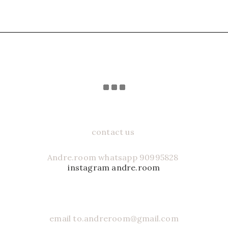
contact us
Andre.room whatsapp 90995828
instagram andre.room
email to.andreroom@gmail.com