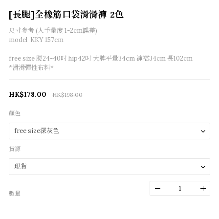
[長腿]全橡筋口袋滑滑褲 2色
尺寸參考 (人手量度 1-2cm誤差) 
model  KKY 157cm
free size 腰24-40吋 hip42吋 大脾平量34cm 褲襠34cm 長102cm
*滑滑彈性布料*
HK$178.00
HK$198.00
顏色
貨源
數量