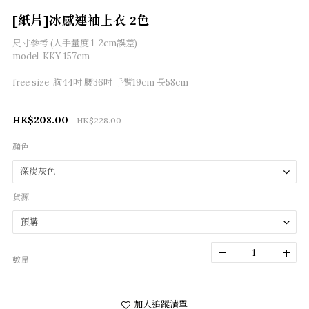
[紙片]冰感連袖上衣 2色
尺寸參考 (人手量度 1-2cm誤差) 
model  KKY 157cm
free size  胸44吋 腰36吋 手臂19cm 長58cm
HK$208.00
HK$228.00
顏色
貨源
數量
加入追蹤清單