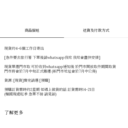
商品描述
送貨及付款方式
現貨約4-6個工作日寄出
[急件要去旅行著 下單後請whatsapp我地 我地會盡快安排]
現貨單選門市取 可於收到whatsapp通知後 於門市開放取件期間取貨
門市將會於7月中旬正式搬遷 (新門市地址會於7月中公佈)
貨源: [現貨]售完請選 [預購]
預購訂貨需時約2星期 如遇上做貨的話 訂貨需時14-21日
(韓國現處旺季 急單不接 請見諒)
了解更多