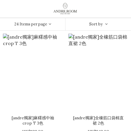
24 Items per page
Sort by
[andre獨家]麻糬感中袖
[andre獨家]全橡筋口袋棉直
crop T 3色
裙 2色