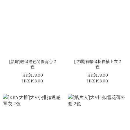
[親膚]輕薄撞色間條背心 2
[防曬]有帽薄棉長袖上衣 2
色
色
HK$178.00
HK$178.00
HK$198.00
HK$198.00