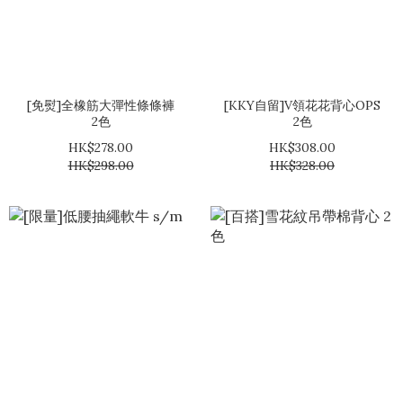
[免熨]全橡筋大彈性條條褲
[KKY自留]V領花花背心OPS
2色
2色
HK$278.00
HK$308.00
HK$298.00
HK$328.00