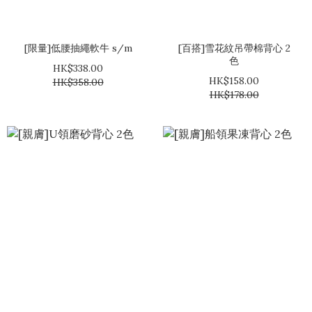
[限量]低腰抽繩軟牛 s/m
[百搭]雪花紋吊帶棉背心 2
色
HK$338.00
HK$158.00
HK$358.00
HK$178.00