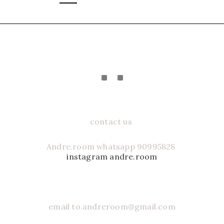
contact us
Andre.room whatsapp 90995828
instagram andre.room
email to.andreroom@gmail.com