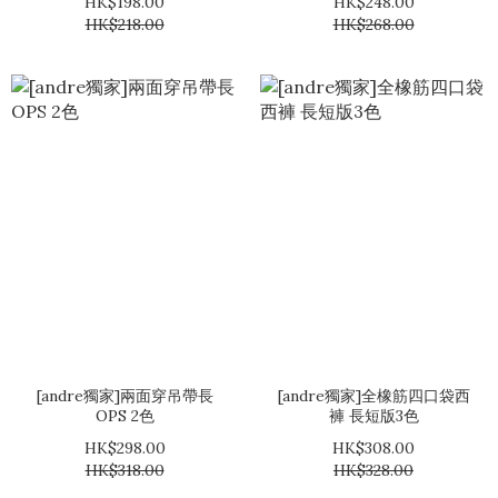
HK$198.00
HK$248.00
HK$218.00
HK$268.00
[andre獨家]兩面穿吊帶長
[andre獨家]全橡筋四口袋西
OPS 2色
褲 長短版3色
HK$298.00
HK$308.00
HK$318.00
HK$328.00